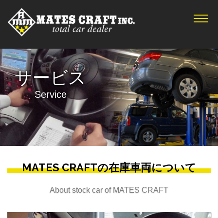
TOP
新着情報
在庫車情報
サービス
サービス
Service
会社概要
アクセス
お問合せ
プライバシーポリシー
MATES CRAFTの在庫車両について
About stock car of MATES CRAFT